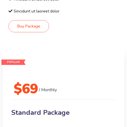
Sincidunt ut laoreet dolor
Buy Package
POPULAR
$
69
/ Monthly
Standard Package